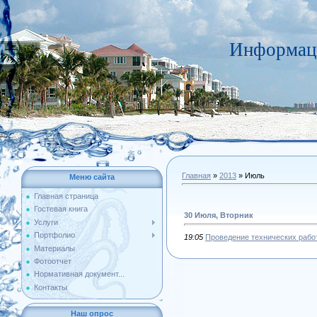
Информац
Главная
»
2013
»
Июль
Меню сайта
Главная страница
Гостевая книга
30 Июля, Вторник
Услуги
Портфолио
19:05
Проведение технических рабо
Материалы
Фотоотчет
Нормативная документ...
Контакты
Наш опрос